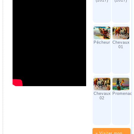
(2o17)
(2o17)
Pêcheur
Chevaux
01
Chevaux
Promenad
02
» Visiter mon