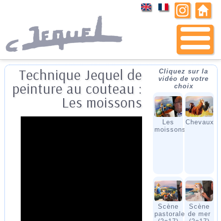
Technique Jequel de
Cliquez sur la
vidéo de votre
peinture au couteau :
choix
Les moissons
Les
Chevaux
moissons
Scène
Scène
pastorale
de mer