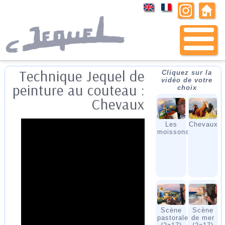
Technique Jequel de
Cliquez sur la
vidéo de votre
peinture au couteau :
choix
Chevaux
Les
Chevaux
moissons
Scène
Scène
pastorale
de mer