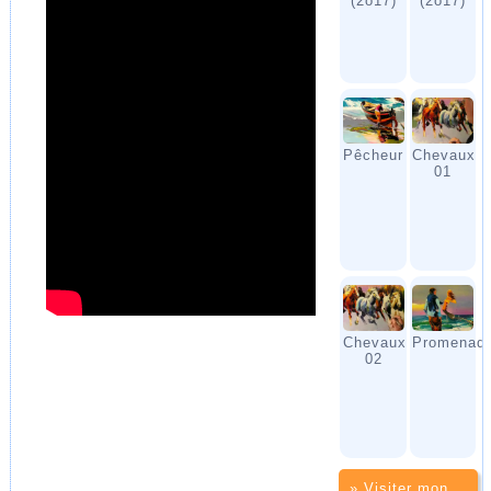
(2o17)
(2o17)
Pêcheur
Chevaux
01
Chevaux
Promenad
02
» Visiter mon