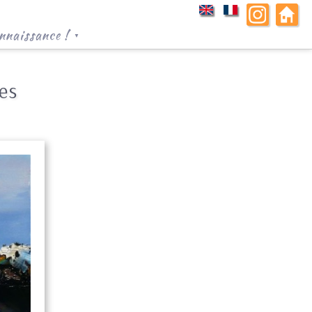
nnaissance !
▼
es