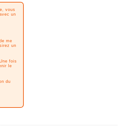
ue, vous
 avec un
 de me
sirez un
 Une fois
nir le
on du