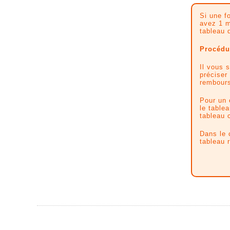
Si une f
avez 1 m
tableau 
Procédur
Il vous 
préciser
rembours
Pour un 
le tablea
tableau 
Dans le 
tableau r