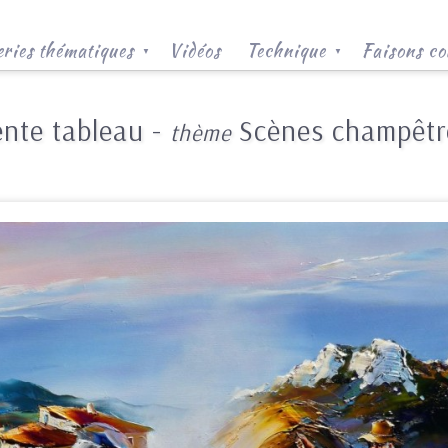
ries thématiques
Vidéos
Technique
Faisons co
▼
▼
ente tableau -
Scènes champêtr
thème