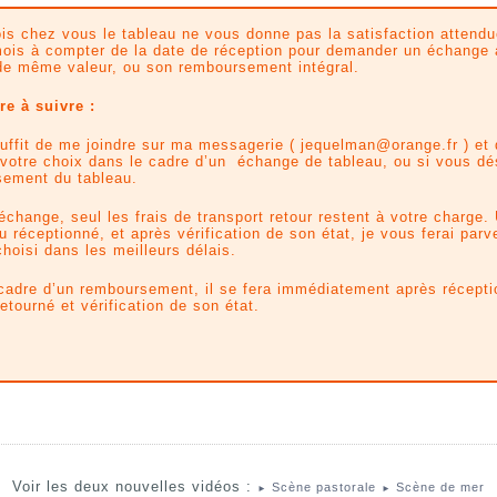
ois chez vous le tableau ne vous donne pas la satisfaction attend
ois à compter de la date de réception pour demander un échange
de même valeur, ou son remboursement intégral.
e à suivre :
suffit de me joindre sur ma messagerie ( jequelman@orange.fr ) et
 votre choix dans le cadre d’un échange de tableau, ou si vous dé
ement du tableau.
échange, seul les frais de transport retour restent à votre charge.
u réceptionné, et après vérification de son état, je vous ferai parve
choisi dans les meilleurs délais.
cadre d’un remboursement, il se fera immédiatement après récepti
etourné et vérification de son état.
Voir les deux nouvelles vidéos :
Scène pastorale
Scène de mer
►
►