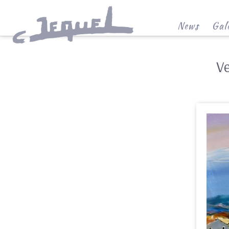
News
Gale
V