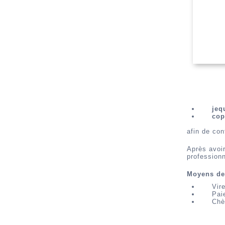
jeq
cop
afin de con
Après avoir
professionn
Moyens de
Vir
Pai
Chè