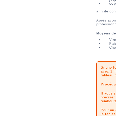
cop
afin de con
Après avoir
professionn
Moyens de
Vir
Pai
Chè
Si une f
avez 1 m
tableau 
Procédur
Il vous 
préciser
rembours
Pour un 
le tablea