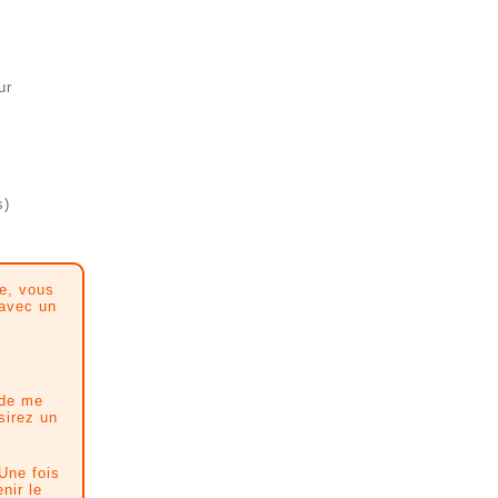
ur
s)
ue, vous
 avec un
 de me
sirez un
 Une fois
nir le