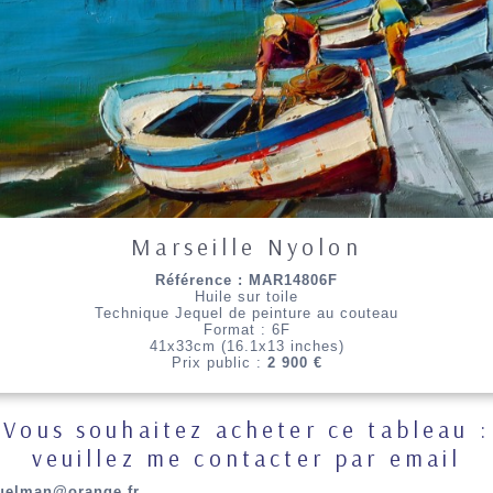
Marseille Nyolon
Référence : MAR14806F
Huile sur toile
Technique Jequel de peinture au couteau
Format : 6F
41x33cm (16.1x13 inches)
Prix public :
2 900 €
Vous souhaitez acheter ce tableau :
veuillez me contacter par email
uelman@orange.fr