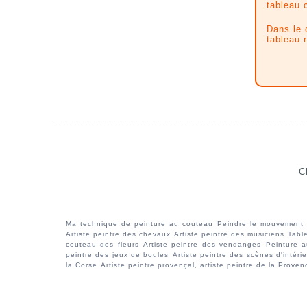
tableau 
Dans le 
tableau r
C
Ma technique de peinture au couteau
Peindre le mouvement
Artiste peintre des chevaux
Artiste peintre des musiciens
Tabl
couteau des fleurs
Artiste peintre des vendanges
Peinture a
peintre des jeux de boules
Artiste peintre des scènes d'intéri
la Corse
Artiste peintre provençal, artiste peintre de la Proven