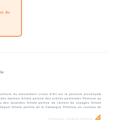
on du
le
 peinture du mouvement
Livres d'Art sur la peinture provençale
 des marines
Artiste peintre des scènes pastorales
Peinture au
au des lavandes
Artiste peintre de carnets de voyages
Artiste
 Jequel
Artiste peintre de la Camargue
Peinture au couteau de
Dobeuliou
Création Internet