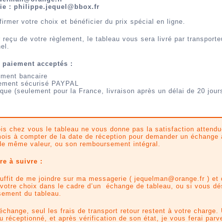
ie : philippe.jequel@bbox.fr
firmer votre choix et bénéficier du prix spécial en ligne.
 reçu de votre règlement, le tableau vous sera livré par transporte
el.
 paiement acceptés :
ement bancaire
ement sécurisé PAYPAL
que (seulement pour la France, livraison après un délai de 20 jour
ois chez vous le tableau ne vous donne pas la satisfaction attend
ois à compter de la date de réception pour demander un échange
de même valeur, ou son remboursement intégral.
e à suivre :
suffit de me joindre sur ma messagerie ( jequelman@orange.fr ) et
 votre choix dans le cadre d’un échange de tableau, ou si vous dé
ement du tableau.
échange, seul les frais de transport retour restent à votre charge.
u réceptionné, et après vérification de son état, je vous ferai parve