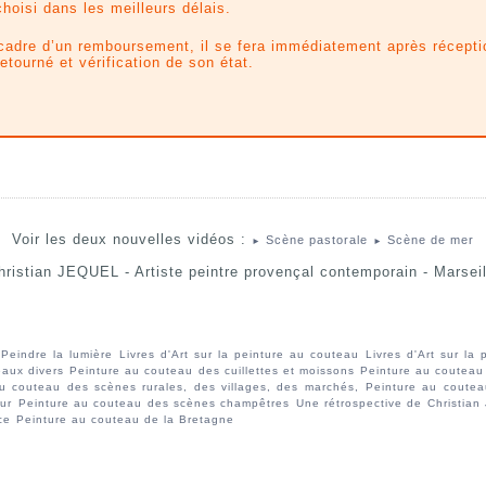
choisi dans les meilleurs délais.
cadre d’un remboursement, il se fera immédiatement après récepti
etourné et vérification de son état.
Voir les deux nouvelles vidéos :
Scène pastorale
Scène de mer
►
►
hristian JEQUEL - Artiste peintre provençal contemporain - Marseil
Peindre la lumière
Livres d'Art sur la peinture au couteau
Livres d'Art sur la
eaux divers
Peinture au couteau des cuillettes et moissons
Peinture au couteau
u couteau des scènes rurales, des villages, des marchés,
Peinture au coute
eur
Peinture au couteau des scènes champêtres
Une rétrospective de Christian
ce
Peinture au couteau de la Bretagne