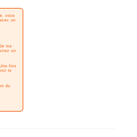
ue, vous
 avec un
 de me
sirez un
 Une fois
nir le
on du