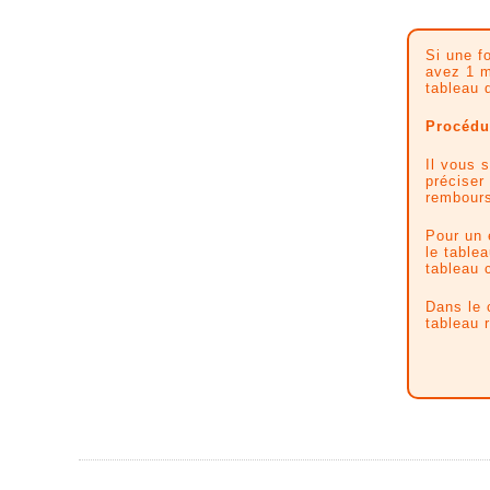
Si une f
avez 1 m
tableau 
Procédur
Il vous 
préciser
rembours
Pour un 
le tablea
tableau 
Dans le 
tableau r