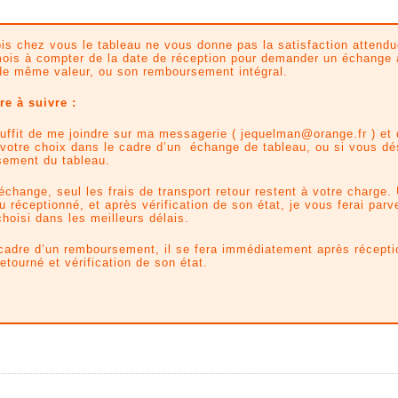
ois chez vous le tableau ne vous donne pas la satisfaction attend
ois à compter de la date de réception pour demander un échange
de même valeur, ou son remboursement intégral.
e à suivre :
suffit de me joindre sur ma messagerie ( jequelman@orange.fr ) et
 votre choix dans le cadre d’un échange de tableau, ou si vous dé
ement du tableau.
échange, seul les frais de transport retour restent à votre charge.
u réceptionné, et après vérification de son état, je vous ferai parve
choisi dans les meilleurs délais.
cadre d’un remboursement, il se fera immédiatement après récepti
etourné et vérification de son état.