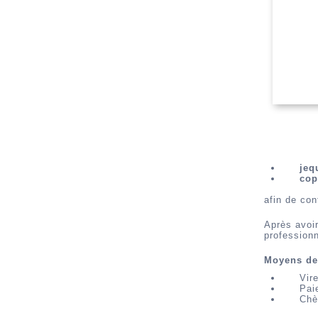
jeq
cop
afin de con
Après avoir
professionn
Moyens de
Vir
Pai
Chè