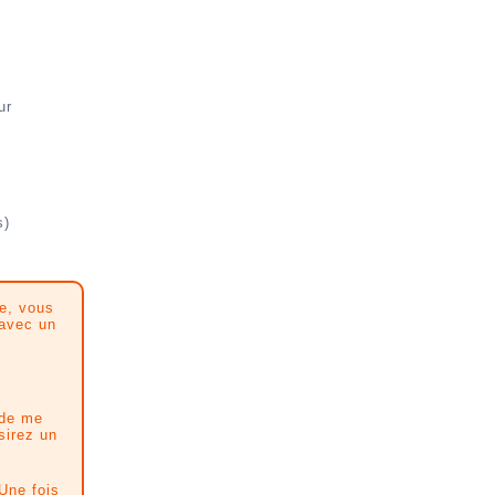
ur
s)
ue, vous
 avec un
 de me
sirez un
 Une fois