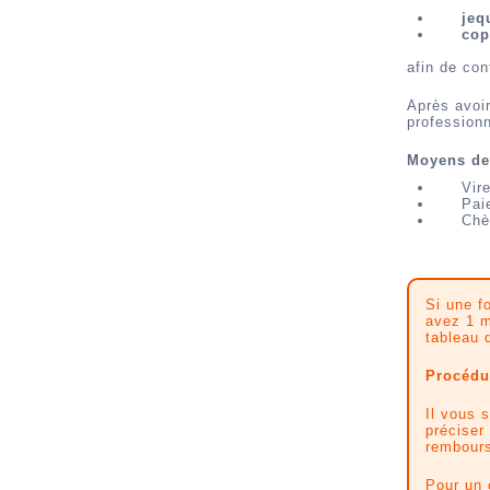
jeq
cop
afin de con
Après avoir
professionn
Moyens de
Vir
Pai
Chè
Si une f
avez 1 m
tableau 
Procédur
Il vous 
préciser
rembours
Pour un 