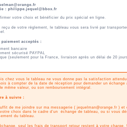
uelman@orange.fr
ie : philippe.jequel@bbox.fr
firmer votre choix et bénéficier du prix spécial en ligne.
 reçu de votre règlement, le tableau vous sera livré par transporte
el.
 paiement acceptés :
ement bancaire
ement sécurisé PAYPAL
que (seulement pour la France, livraison après un délai de 20 jour
ois chez vous le tableau ne vous donne pas la satisfaction attend
ois à compter de la date de réception pour demander un échange
de même valeur, ou son remboursement intégral.
e à suivre :
suffit de me joindre sur ma messagerie ( jequelman@orange.fr ) et
 votre choix dans le cadre d’un échange de tableau, ou si vous dé
ement du tableau.
échange, seul les frais de transport retour restent à votre charge.