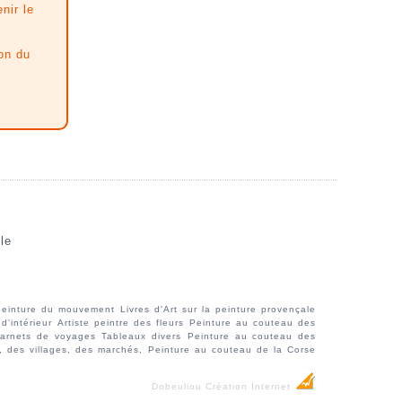
nir le
on du
le
 peinture du mouvement
Livres d'Art sur la peinture provençale
d'intérieur
Artiste peintre des fleurs
Peinture au couteau des
 carnets de voyages
Tableaux divers
Peinture au couteau des
, des villages, des marchés,
Peinture au couteau de la Corse
Dobeuliou
Création Internet