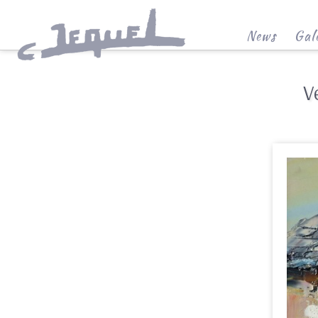
News
Gale
V