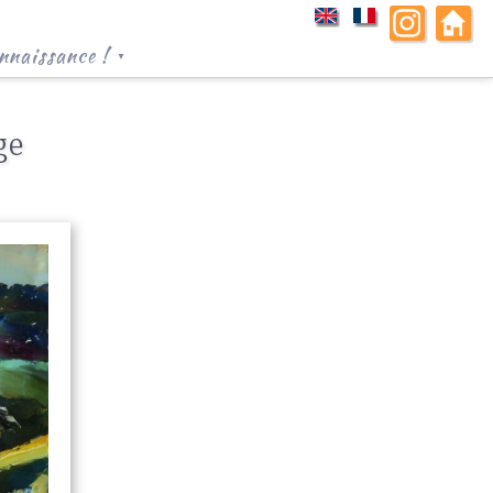
nnaissance !
▼
ge